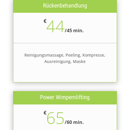
Rückenbehandlung
44
€
/
45 min.
Reinigungsmassage, Peeling, Kompresse,
Ausreinigung, Maske
Power Wimpernlifting
65
€
/
60 min.